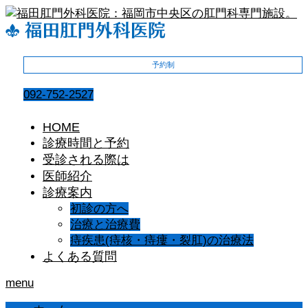
予約制
092-752-2527
HOME
診療時間と予約
受診される際は
医師紹介
診療案内
初診の方へ
治療と治療費
痔疾患(痔核・痔瘻・裂肛)の治療法
よくある質問
menu