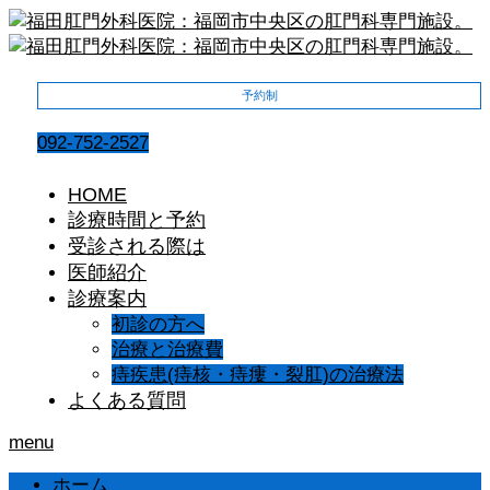
予約制
092-752-2527
HOME
診療時間と予約
受診される際は
医師紹介
診療案内
初診の方へ
治療と治療費
痔疾患(痔核・痔瘻・裂肛)の治療法
よくある質問
menu
ホーム