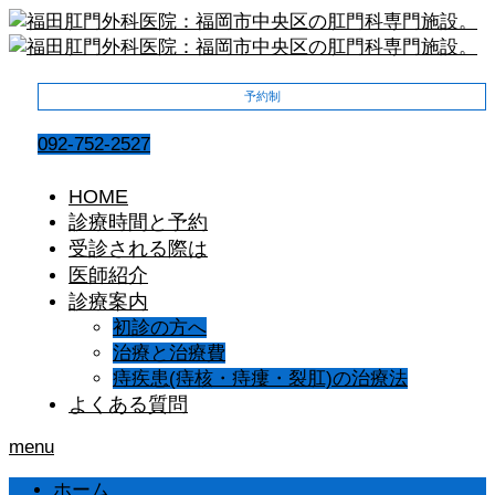
予約制
092-752-2527
HOME
診療時間と予約
受診される際は
医師紹介
診療案内
初診の方へ
治療と治療費
痔疾患(痔核・痔瘻・裂肛)の治療法
よくある質問
menu
ホーム