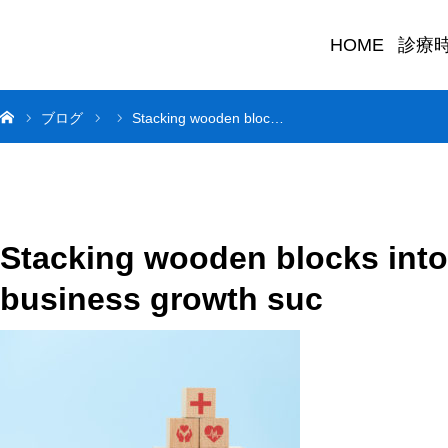
HOME
診療
ブログ
Stacking wooden bloc…
Stacking wooden blocks into
business growth suc