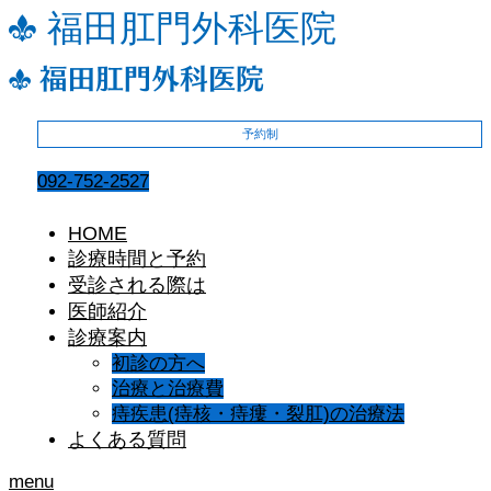
予約制
092-752-2527
HOME
診療時間と予約
受診される際は
医師紹介
診療案内
初診の方へ
治療と治療費
痔疾患(痔核・痔瘻・裂肛)の治療法
よくある質問
menu